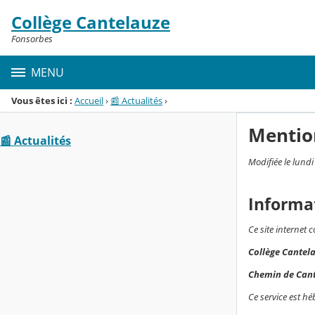
Panneau de gestion des cookies
Collège Cantelauze
Menu de la rubrique
Contenu
Fonsorbes
MENU
Vous êtes ici :
Accueil
›
📰 Actualités
›
Mentio
📰 Actualités
Modifiée le lund
Informa
Ce site internet 
Collège Cantel
Chemin de Can
Ce service est hé