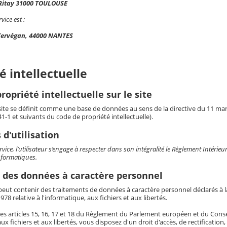
 Ritay 31000 TOULOUSE
vice est :
Kervégan, 44000 NANTES
é intellectuelle
ropriété intellectuelle sur le site
 site se définit comme une base de données au sens de la directive du 11 mars 
341-1 et suivants du code de propriété intellectuelle).
 d'utilisation
ervice, l’utilisateur s’engage à respecter dans son intégralité le Règlement Intér
nformatiques.
 des données à caractère personnel
eut contenir des traitements de données à caractère personnel déclarés à la 
978 relative à l'informatique, aux fichiers et aux libertés.
es articles 15, 16, 17 et 18 du Règlement du Parlement européen et du Conseil 
aux fichiers et aux libertés, vous disposez d'un droit d'accès, de rectificatio